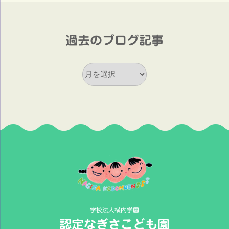
過去のブログ記事
過
去
の
ブ
ロ
グ
記
事
学校法人横内学園
認定なぎさこども園