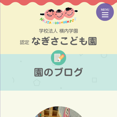
コ
ン
テ
ン
ツ
学校法人 横内学園
へ
なぎさこども園
ス
認定
キ
ッ
プ
園のブログ