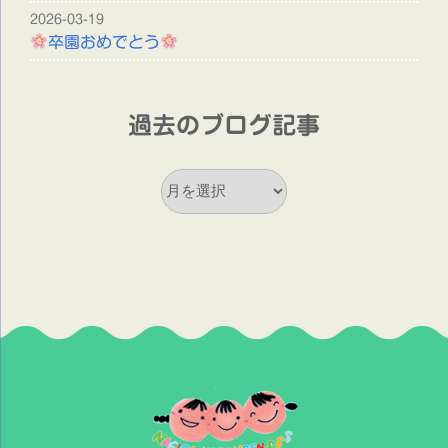
2026-03-19
卒園おめでとう
過去のブログ記事
過
去
の
ブ
ロ
グ
記
事