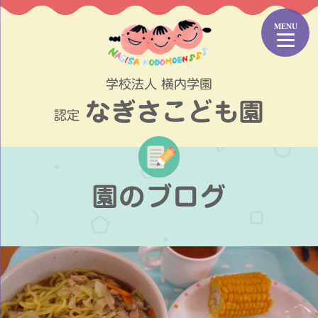
コ
ン
テ
ン
ツ
学校法人 横内学園
へ
なぎさこども園
ス
認定
キ
ッ
プ
園のブログ