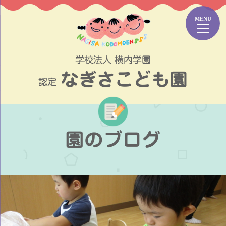
コ
ン
テ
ン
ツ
学校法人 横内学園
へ
なぎさこども園
ス
認定
キ
ッ
プ
園のブログ