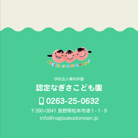
ブ
ロ
グ
記
事
学校法人横内学園
認定なぎさこども園
0263-25-0632
〒390-0841 長野県松本市渚１-１-９
info@nagisakodomoen.jp