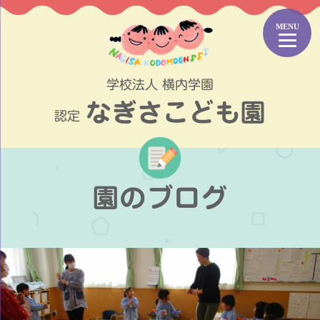
コ
ン
テ
ン
ツ
学校法人 横内学園
へ
なぎさこども園
ス
認定
キ
ッ
プ
園のブログ