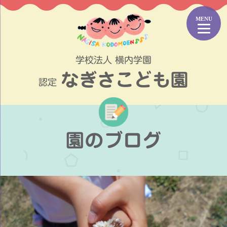
コ
ン
テ
ン
ツ
学校法人 横内学園
へ
なぎさこども園
ス
認定
キ
ッ
プ
園のブログ