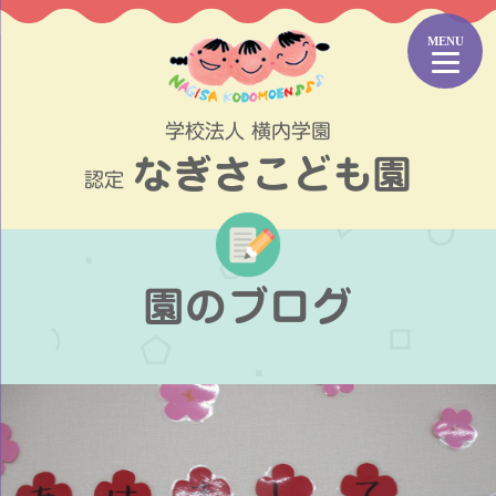
コ
ン
テ
ン
ツ
学校法人 横内学園
へ
なぎさこども園
ス
認定
キ
ッ
プ
園のブログ