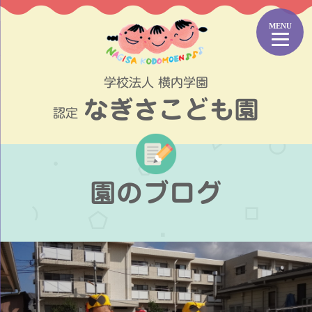
コ
ン
テ
ン
ツ
学校法人 横内学園
へ
なぎさこども園
ス
認定
キ
ッ
プ
園のブログ