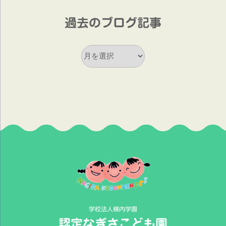
過去のブログ記事
過
去
の
ブ
ロ
グ
記
事
学校法人横内学園
認定なぎさこども園