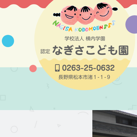
コ
ン
テ
ン
ツ
学校法人 横内学園
へ
なぎさこども園
ス
認定
キ
ッ
0263-25-0632
プ
長野県松本市渚１-１-９