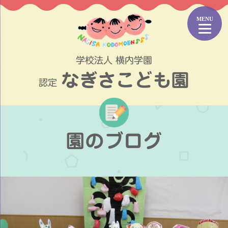
コ
ン
テ
ン
ツ
学校法人 横内学園
へ
なぎさこども園
ス
認定
キ
ッ
プ
園のブログ