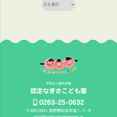
過
去
の
ブ
ロ
グ
記
事
学校法人横内学園
認定なぎさこども園
0263-25-0632
〒390-0841 長野県松本市渚１-１-９
info@nagisakodomoen.jp