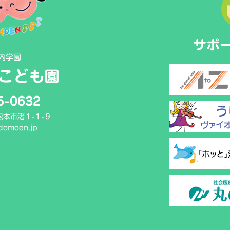
サポ
内学園
こども園
5-0632
県松本市渚１-１-９
domoen.jp