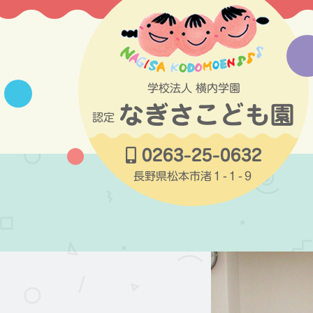
コ
ン
テ
ン
ツ
学校法人 横内学園
へ
なぎさこども園
ス
認定
キ
ッ
0263-25-0632
プ
長野県松本市渚１-１-９