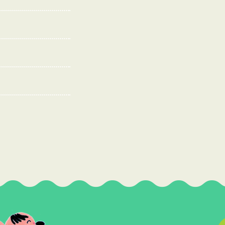
ロ
グ
記
事