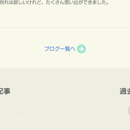
別れは寂しいけれど、たくさん思い出ができました。
ブログ一覧へ
記事
過
過
去
の
ブ