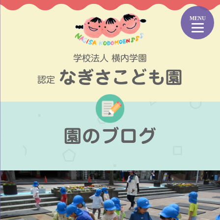
コ
ン
テ
ン
ツ
学校法人 横内学園
へ
なぎさこども園
ス
認定
キ
ッ
プ
園のブログ