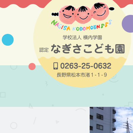
コ
ン
テ
ン
ツ
学校法人 横内学園
へ
なぎさこども園
ス
認定
キ
ッ
0263-25-0632
プ
長野県松本市渚１-１-９