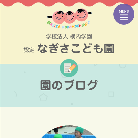
コ
ン
テ
ン
ツ
学校法人 横内学園
へ
なぎさこども園
ス
認定
キ
ッ
プ
園のブログ