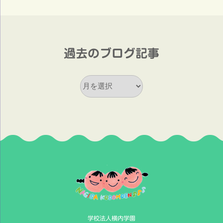
過去のブログ記事
過
去
の
ブ
ロ
グ
記
事
学校法人横内学園